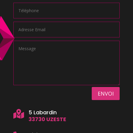
ENVOI
5 Labardin

33730 UZESTE