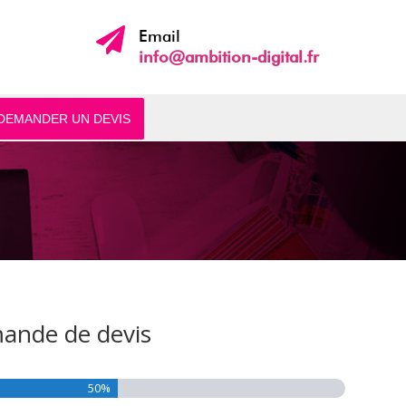

Email
info@ambition-digital.fr
DEMANDER UN DEVIS
ande de devis
50%