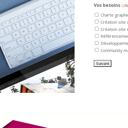
Vos besoins :
(N
Charte graph
Création site 
Création sit
Référenceme
Développeme
Community m