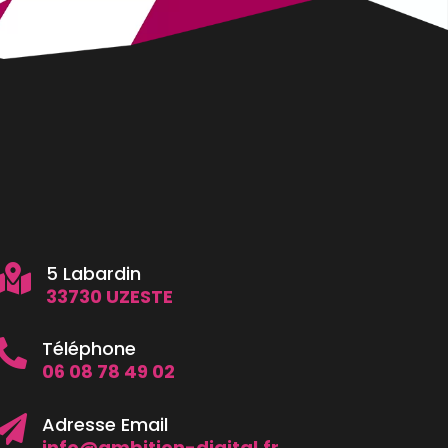
5 Labardin

33730 UZESTE
Téléphone

06 08 78 49 02
Adresse Email

info@ambition-digital.fr