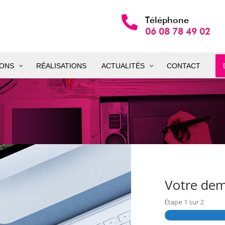

Téléphone
06 08 78 49 02
IONS
RÉALISATIONS
ACTUALITÉS
CONTACT
Votre dem
Étape
1
sur
2