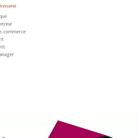
écessaire)
ique
vitrine
e e-commerce
nt
nt
anager