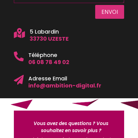
ENVOI
5 Labardin

33730 UZESTE
Téléphone

06 08 78 49 02
Adresse Email

info@ambition-digital.fr
Vous avez des questions ? Vous
souhaitez en savoir plus ?