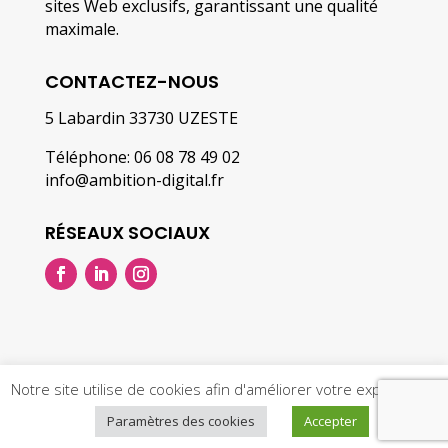
sites Web exclusifs, garantissant une qualité
maximale.
CONTACTEZ-NOUS
5 Labardin 33730 UZESTE
Téléphone: 06 08 78 49 02
info@ambition-digital.fr
RÉSEAUX SOCIAUX
Notre site utilise de cookies afin d'améliorer votre expérience.
© 2019-2023 – Une réalisation
Ambition Digital
–
Paramètres des cookies
Accepter
Mentions légales & politique de confidentialité