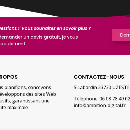
estions ? Vous souhaitez en savoir plus ?
Dem
demander un devis gratuit, je vous
 rapidement
PROPOS
CONTACTEZ-NOUS
s planifions, concevons
5 Labardin 33730 UZESTE
développons des sites Web
Téléphone: 06 08 78 49 0
usifs, garantissant une
info@ambition-digital.fr
lité maximale.