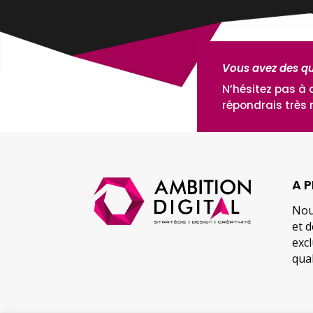
Vous avez des qu
N’hésitez pas à 
répondrais très
A 
Nou
et 
excl
qua