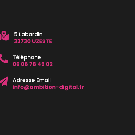
5 Labardin

33730 UZESTE
Téléphone

06 08 78 49 02
Adresse Email

info@ambition-digital.fr